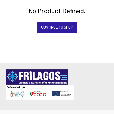
Todos
Os
Produtos
No Product Defined.
QUIMICOS-
LAVAGEM-
BALDES
CONTINUE TO SHOP
Fardamento
Papel
Pastelaria
Mesa
Pizza
Take
Away
Gelataria
Electrodomesticos
Festas
-
Artigos
Diversos
-