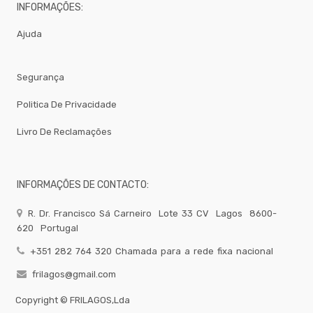
Brumizacao
INFORMAÇÕES:
-
Ajuda
Sacos
Para
Vacuo
Acessorios
Segurança
Acessorios
Politica De Privacidade
Frio
Agua
Livro De Reclamações
Baldes
Bar
INFORMAÇÕES DE CONTACTO:
Bomboneira
Cafe
R. Dr. Francisco Sá Carneiro
Lote 33 CV
Lagos
8600-
Confecção
620
Portugal
Cozinha
+351 282 764 320 Chamada para a rede fixa nacional
Embalagem
frilagos@gmail.com
Equipamentos
Copyright ©
FRILAGOS,Lda
Facas