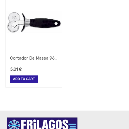
Todos
Os
Produtos
QUIMICOS-
LAVAGEM-
BALDES
Fardamento
Papel
Pastelaria
Cortador De Massa 961.Kt09.05 (Icel)
Mesa
Pizza
5,01
€
Take
ADD TO CART
Away
Gelataria
Electrodomesticos
Festas
-
Artigos
Diversos
-