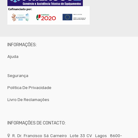
Brumizacao
-
Sacos
Para
Vacuo
Acessorios
Acessorios
INFORMAÇÕES:
Frio
Agua
Ajuda
Baldes
Bar
Segurança
Bomboneira
Politica De Privacidade
Cafe
Livro De Reclamações
Confecção
Cozinha
Embalagem
INFORMAÇÕES DE CONTACTO:
Equipamentos
Facas
R. Dr. Francisco Sá Carneiro
Lote 33 CV
Lagos
8600-