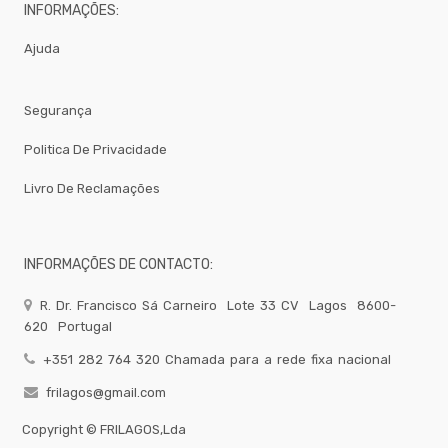
MIST.
INFORMAÇÕES:
Peso
E
Ajuda
Registo
Cabelo
Segurança
LOJA
19
Politica De Privacidade
Torneiras-
Misturadoras
Livro De Reclamações
Bar
-
Todos
Os
INFORMAÇÕES DE CONTACTO:
Produtos
QUIMICOS-
R. Dr. Francisco Sá Carneiro
Lote 33 CV
Lagos
8600-
LAVAGEM-
BALDES
620
Portugal
Fardamento
+351 282 764 320 Chamada para a rede fixa nacional
Papel
frilagos@gmail.com
Pastelaria
Copyright ©
FRILAGOS,Lda
Mesa