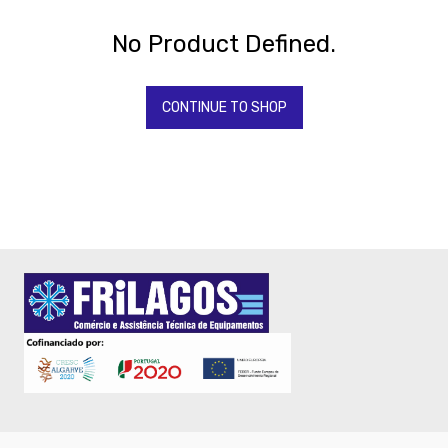
BONNET
-
No Product Defined.
SAMMIC
CASH
-
CONTINUE TO SHOP
BALANÇAS
-
FORNOS
RATIONAL
-
Fornos
-
Fritadeiras
-
Maquinas
de
gelo
-
Torradeiras
-
TORNEIRAS
&