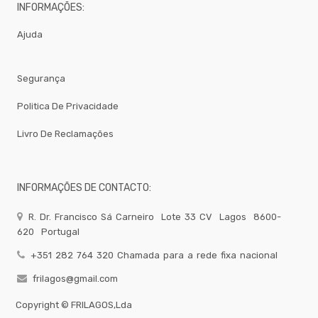
INFORMAÇÕES:
Electrodomesticos
Festas
Ajuda
-
Artigos
Diversos
Segurança
-
Brumizacao
Politica De Privacidade
-
Sacos
Para
Livro De Reclamações
Vacuo
Acessorios
Acessorios
INFORMAÇÕES DE CONTACTO:
Frio
Agua
R. Dr. Francisco Sá Carneiro
Lote 33 CV
Lagos
8600-
620
Portugal
Baldes
Bar
+351 282 764 320 Chamada para a rede fixa nacional
Bomboneira
frilagos@gmail.com
Cafe
Copyright ©
FRILAGOS,Lda
Confecção