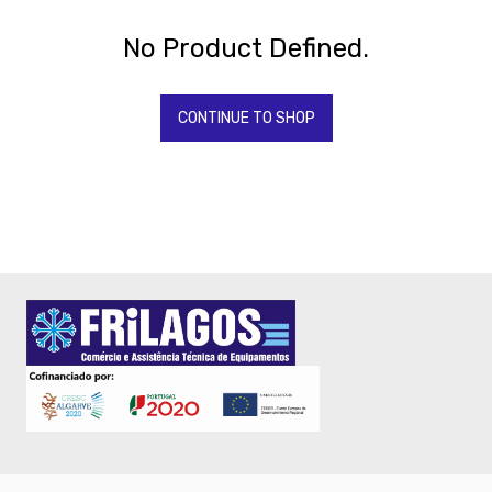
Todos
Os
Produtos
No Product Defined.
QUIMICOS-
LAVAGEM-
BALDES
CONTINUE TO SHOP
Fardamento
Papel
Pastelaria
Mesa
Pizza
-
PIZA
EQUIPAMENTOS
PIZZA
-
PAS
Take
Away
Gelataria