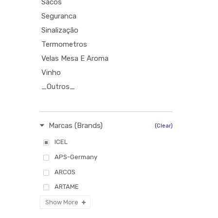
Sacos
Seguranca
Sinalização
Termometros
Velas Mesa E Aroma
Vinho
_Outros_
Marcas (Brands)
(Clear)
ICEL
APS-Germany
ARCOS
ARTAME
CASO
Show More
Faplana