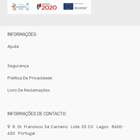
Brumizacao
-
Sacos
Para
Vacuo
Acessorios
INFORMAÇÕES:
Acessorios
Ajuda
Frio
Agua
Baldes
Segurança
Bar
Politica De Privacidade
Bomboneira
Livro De Reclamações
Cafe
Confecção
Cozinha
INFORMAÇÕES DE CONTACTO:
Embalagem
R. Dr. Francisco Sá Carneiro
Lote 33 CV
Lagos
8600-
Equipamentos
620
Portugal
Facas