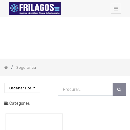
FAMILIAS
DE
ARTIGOS:
Todos
os
Artigos
Hotel
Amenities
Seguranca
Cozinha
-
Todos
Os
Artigos
Ordenar Por
Pequeno
Almoço
Catering
Categories
EQUIPAMENTOS
PROFISSIONAIS
Bar
-