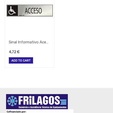
Todos
Os
Produtos
QUIMICOS-
LAVAGEM-
BALDES
Fardamento
Papel
Sinal Informativo Acesso Inox Adesivo 20X5X0,8Cm
Pastelaria
4,72
€
Mesa
Pizza
ADD TO CART
Take
Away
Gelataria
Electrodomesticos
Festas
-
Artigos
Diversos
-