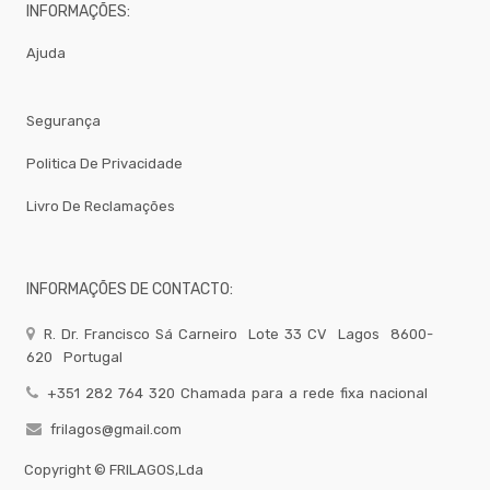
INFORMAÇÕES:
-
Balanças
Ajuda
Pequeno
Almoço
Catering
Segurança
EQUIPAMENTOS
PROFISSIONAIS
Politica De Privacidade
Bar
-
Livro De Reclamações
Todos
Os
Produtos
QUIMICOS-
INFORMAÇÕES DE CONTACTO:
LAVAGEM-
BALDES
R. Dr. Francisco Sá Carneiro
Lote 33 CV
Lagos
8600-
Fardamento
620
Portugal
Papel
+351 282 764 320 Chamada para a rede fixa nacional
Pastelaria
frilagos@gmail.com
Mesa
Copyright ©
FRILAGOS,Lda
Pizza