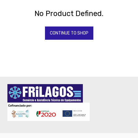
-
Lava
No Product Defined.
Metal
And
Wood
CONTINUE TO SHOP
-
TERMOMETROS
-
TABULEIROS
FORNO
-
COADORES
-
BATEDORES
VARAS
-
SACOS
DE
VACUO
Facas
-
Todos
Os
Tipos