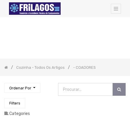
FAMILIAS
DE
ARTIGOS:
Todos
os
Artigos
Hotel
Amenities
Cozinha - Todos Os Artigos
- COADORES
Cozinha
-
Todos
Os
Artigos
Ordenar Por
-
Sushi
Filters
-
Produtos
Categories
Artame
-
FRIGIDEIRAS