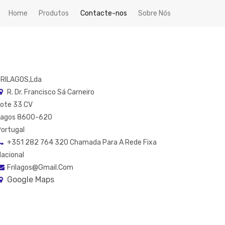
Home
Produtos
Contacte-nos
Sobre Nós
FRILAGOS,Lda
R. Dr. Francisco Sá Carneiro
ote 33 CV
Lagos 8600-620
ortugal
+351 282 764 320 Chamada Para A Rede Fixa
acional
Frilagos@gmail.com
Google Maps