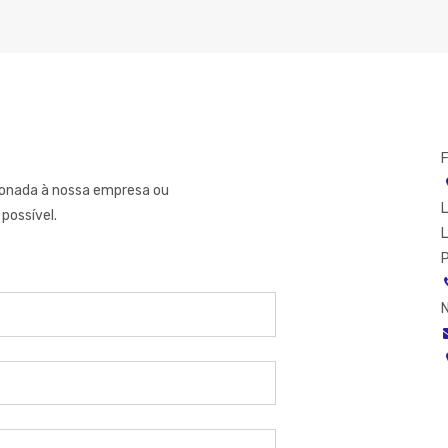
ionada à nossa empresa ou
L
possível.
P
N