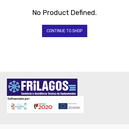
Todos
Os
Produtos
No Product Defined.
QUIMICOS-
LAVAGEM-
BALDES
CONTINUE TO SHOP
Fardamento
Papel
Pastelaria
Mesa
-
Buffet
Peq.Almoço
-
Menus
e
Porta
contas
Talheres
-
NOVA
YORK