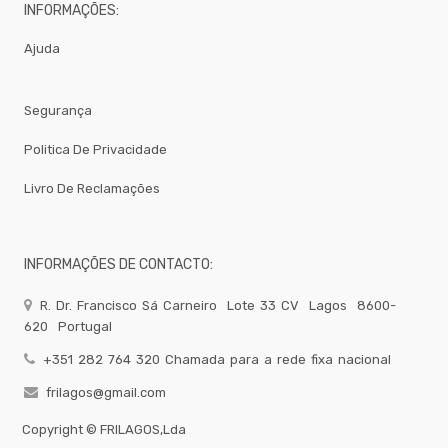
DALPER
INFORMAÇÕES:
Porcelana
Ajuda
Pizza
Take
Segurança
Away
Gelataria
Politica De Privacidade
Electrodomesticos
Livro De Reclamações
Festas
-
Artigos
Diversos
INFORMAÇÕES DE CONTACTO:
-
Brumizacao
R. Dr. Francisco Sá Carneiro
Lote 33 CV
Lagos
8600-
-
620
Portugal
Sacos
Para
+351 282 764 320 Chamada para a rede fixa nacional
Vacuo
Acessorios
frilagos@gmail.com
Acessorios
Copyright ©
FRILAGOS,Lda
Frio