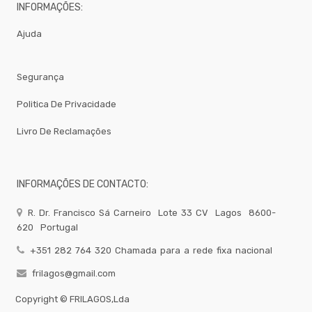
INFORMAÇÕES:
-
Sacos
Papel
Ajuda
/
Plástico
Segurança
Gelataria
Electrodomesticos
Politica De Privacidade
Festas
-
Livro De Reclamações
Artigos
Diversos
-
Brumizacao
INFORMAÇÕES DE CONTACTO:
-
Sacos
R. Dr. Francisco Sá Carneiro
Lote 33 CV
Lagos
8600-
Para
620
Portugal
Vacuo
Acessorios
+351 282 764 320 Chamada para a rede fixa nacional
Acessorios
frilagos@gmail.com
Frio
Copyright ©
FRILAGOS,Lda
Agua