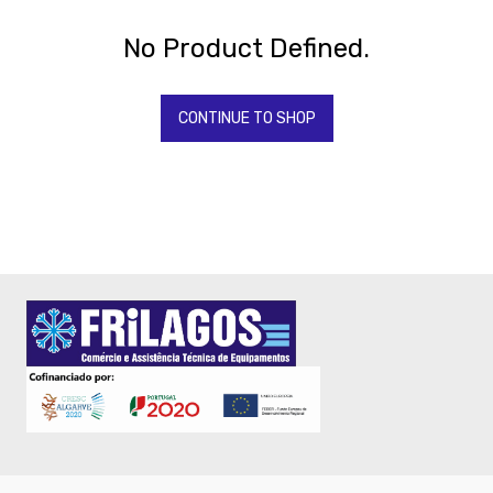
Todos
Os
Produtos
No Product Defined.
QUIMICOS-
LAVAGEM-
BALDES
CONTINUE TO SHOP
Fardamento
Papel
Pastelaria
Mesa
Pizza
Take
Away
-
Embalagem
-
Talher
Madeira
-
Copos
Descartáveis