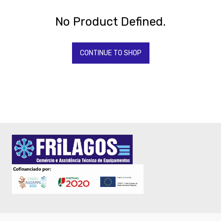
Todos
Os
Produtos
No Product Defined.
QUIMICOS-
LAVAGEM-
BALDES
CONTINUE TO SHOP
-
Baldes
e
Carros
limpeza
Higiene
Limpeza
Quimicos
Fardamento
Papel
Pastelaria
Mesa
Pizza
Take