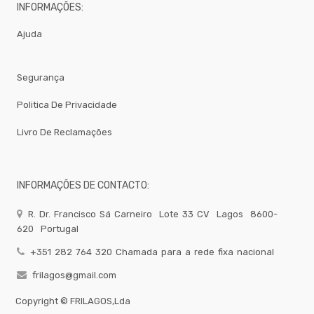
Away
INFORMAÇÕES:
Gelataria
Ajuda
Electrodomesticos
Festas
-
Segurança
Artigos
Diversos
Politica De Privacidade
-
Brumizacao
Livro De Reclamações
-
Sacos
Para
Vacuo
INFORMAÇÕES DE CONTACTO:
Acessorios
R. Dr. Francisco Sá Carneiro
Lote 33 CV
Lagos
8600-
Acessorios
620
Portugal
Frio
Agua
+351 282 764 320 Chamada para a rede fixa nacional
Baldes
frilagos@gmail.com
Bar
Copyright ©
FRILAGOS,Lda
Bomboneira