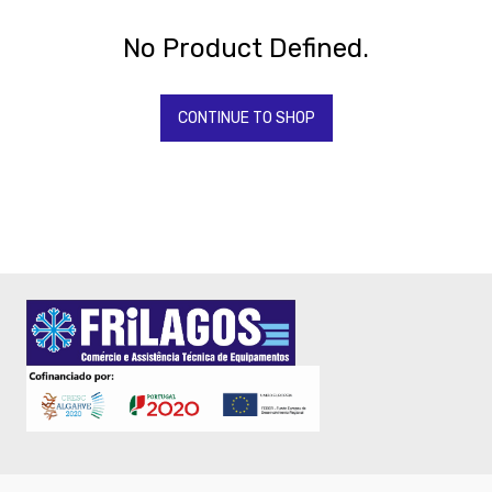
BONNET
-
No Product Defined.
SAMMIC
CASH
-
CONTINUE TO SHOP
BALANÇAS
-
FORNOS
RATIONAL
-
Fornos
-
Fritadeiras
-
Maquinas
de
gelo
-
Torradeiras
-
TORNEIRAS
&