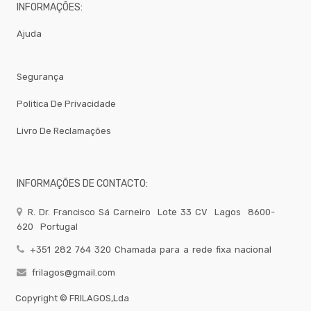
MIST.
INFORMAÇÕES:
Peso
E
Ajuda
Registo
Cabelo
Segurança
LOJA
19
Politica De Privacidade
Torneiras-
Misturadoras
Livro De Reclamações
Bar
-
Todos
Os
INFORMAÇÕES DE CONTACTO:
Produtos
QUIMICOS-
R. Dr. Francisco Sá Carneiro
Lote 33 CV
Lagos
8600-
LAVAGEM-
BALDES
620
Portugal
Fardamento
+351 282 764 320 Chamada para a rede fixa nacional
Papel
frilagos@gmail.com
Pastelaria
Copyright ©
FRILAGOS,Lda
Mesa