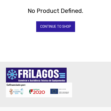
Todos
Os
Produtos
No Product Defined.
QUIMICOS-
LAVAGEM-
BALDES
CONTINUE TO SHOP
Fardamento
Papel
Pastelaria
Mesa
Pizza
Take
Away
-
Embalagem
-
Talher
Madeira
-
Copos
Descartáveis