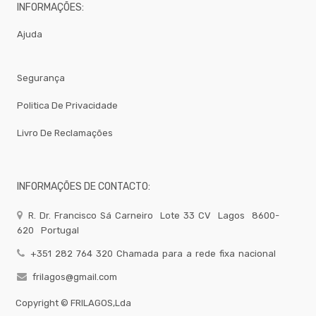
INFORMAÇÕES:
-
Sacos
Papel
Ajuda
/
Plástico
Gelataria
Segurança
Electrodomesticos
Politica De Privacidade
Festas
-
Livro De Reclamações
Artigos
Diversos
-
Brumizacao
INFORMAÇÕES DE CONTACTO:
-
Sacos
R. Dr. Francisco Sá Carneiro
Lote 33 CV
Lagos
8600-
Para
620
Portugal
Vacuo
Acessorios
+351 282 764 320 Chamada para a rede fixa nacional
Acessorios
frilagos@gmail.com
Frio
Agua
Copyright ©
FRILAGOS,Lda