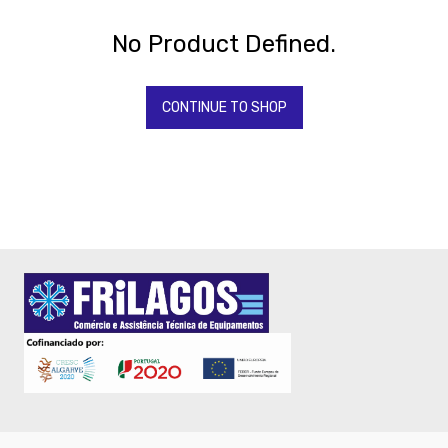
BONNET
-
No Product Defined.
SAMMIC
CASH
-
CONTINUE TO SHOP
BALANÇAS
-
FORNOS
RATIONAL
-
Fornos
-
Fritadeiras
-
Maquinas
de
gelo
-
Torradeiras
-
TORNEIRAS
&