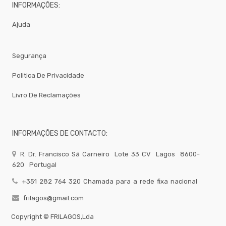
MIST.
INFORMAÇÕES:
Peso
E
Ajuda
Registo
Cabelo
Segurança
LOJA
19
Politica De Privacidade
Torneiras-
Misturadoras
Livro De Reclamações
Bar
-
Todos
Os
INFORMAÇÕES DE CONTACTO:
Produtos
QUIMICOS-
R. Dr. Francisco Sá Carneiro
Lote 33 CV
Lagos
8600-
LAVAGEM-
BALDES
620
Portugal
Fardamento
+351 282 764 320 Chamada para a rede fixa nacional
Papel
frilagos@gmail.com
Pastelaria
Copyright ©
FRILAGOS,Lda
Mesa