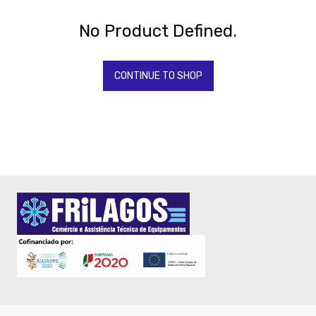
Todos
Os
Produtos
No Product Defined.
QUIMICOS-
LAVAGEM-
BALDES
CONTINUE TO SHOP
Fardamento
Papel
-
Dispensadores
-
Toalhas
-
Toalhas
mãos
-
Guardanapos
Pastelaria
Mesa
Pizza