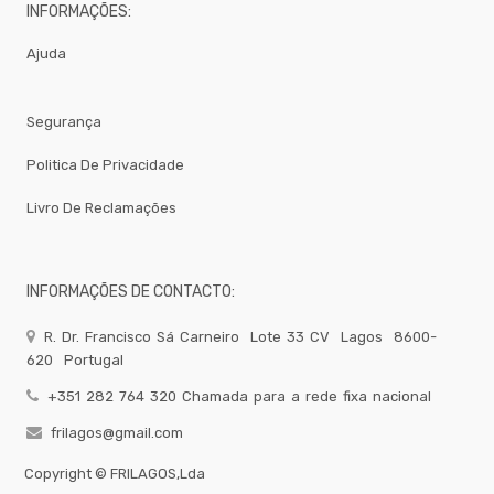
Take
INFORMAÇÕES:
Away
Ajuda
Gelataria
Electrodomesticos
Festas
Segurança
-
Artigos
Politica De Privacidade
Diversos
-
Livro De Reclamações
Brumizacao
-
Sacos
Para
INFORMAÇÕES DE CONTACTO:
Vacuo
Acessorios
R. Dr. Francisco Sá Carneiro
Lote 33 CV
Lagos
8600-
Acessorios
620
Portugal
Frio
+351 282 764 320 Chamada para a rede fixa nacional
Agua
frilagos@gmail.com
Baldes
Bar
Copyright ©
FRILAGOS,Lda