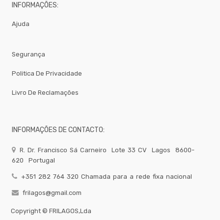
Diversos
INFORMAÇÕES:
-
Ajuda
Brumizacao
-
Sacos
Para
Segurança
Vacuo
Politica De Privacidade
Acessorios
Acessorios
Livro De Reclamações
Frio
Agua
Baldes
INFORMAÇÕES DE CONTACTO:
Bar
R. Dr. Francisco Sá Carneiro
Lote 33 CV
Lagos
8600-
Bomboneira
620
Portugal
Cafe
+351 282 764 320 Chamada para a rede fixa nacional
Confecção
frilagos@gmail.com
Cozinha
Embalagem
Copyright ©
FRILAGOS,Lda