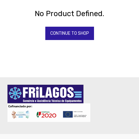
Todos
Os
Produtos
No Product Defined.
QUIMICOS-
LAVAGEM-
BALDES
CONTINUE TO SHOP
Fardamento
Papel
Pastelaria
Mesa
Pizza
Take
Away
Gelataria
Electrodomesticos
-
Ventoinhas
Festas
-
Artigos