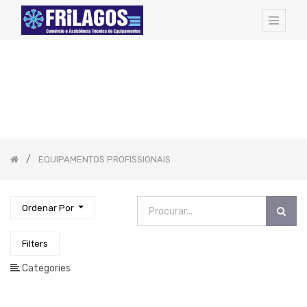
FAMILIAS
DE
ARTIGOS:
Todos
os
Artigos
Hotel
Amenities
EQUIPAMENTOS PROFISSIONAIS
Cozinha
-
Todos
Os
Artigos
Ordenar Por
Pequeno
Almoço
Catering
Filters
EQUIPAMENTOS
Categories
PROFISSIONAIS
-
FORNOS