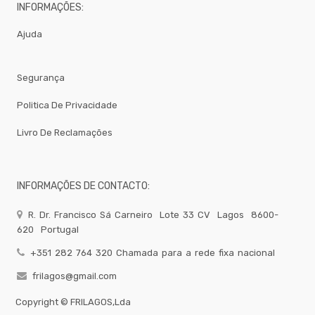
MIST.
INFORMAÇÕES:
Peso
E
Ajuda
Registo
Cabelo
Segurança
LOJA
19
Politica De Privacidade
Torneiras-
Misturadoras
Livro De Reclamações
Bar
-
Todos
Os
INFORMAÇÕES DE CONTACTO:
Produtos
QUIMICOS-
R. Dr. Francisco Sá Carneiro
Lote 33 CV
Lagos
8600-
LAVAGEM-
BALDES
620
Portugal
Fardamento
+351 282 764 320 Chamada para a rede fixa nacional
Papel
frilagos@gmail.com
Pastelaria
Copyright ©
FRILAGOS,Lda
Mesa