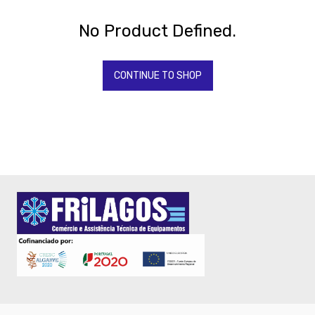
BONNET
-
No Product Defined.
SAMMIC
CASH
-
CONTINUE TO SHOP
BALANÇAS
-
FORNOS
RATIONAL
-
Fornos
-
Fritadeiras
-
Maquinas
de
gelo
-
Torradeiras
-
TORNEIRAS
&