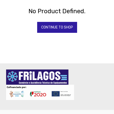
Todos
Os
Produtos
No Product Defined.
QUIMICOS-
LAVAGEM-
BALDES
CONTINUE TO SHOP
Fardamento
Papel
Pastelaria
Mesa
Pizza
Take
Away
Gelataria
Electrodomesticos
Festas
-
Artigos
Diversos
-