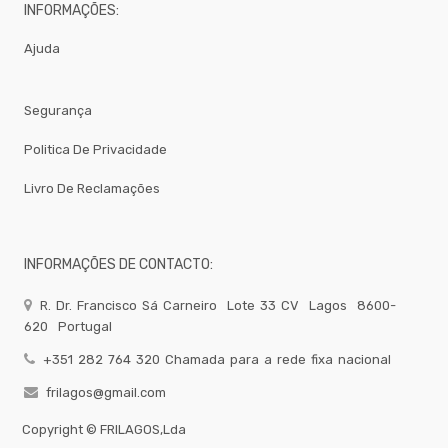
Brumizacao
INFORMAÇÕES:
-
Ajuda
Sacos
Para
Vacuo
Acessorios
Segurança
Acessorios
Politica De Privacidade
Frio
Agua
Livro De Reclamações
Baldes
Bar
INFORMAÇÕES DE CONTACTO:
Bomboneira
Cafe
R. Dr. Francisco Sá Carneiro
Lote 33 CV
Lagos
8600-
Confecção
620
Portugal
Cozinha
+351 282 764 320 Chamada para a rede fixa nacional
Embalagem
frilagos@gmail.com
Equipamentos
Copyright ©
FRILAGOS,Lda
Facas