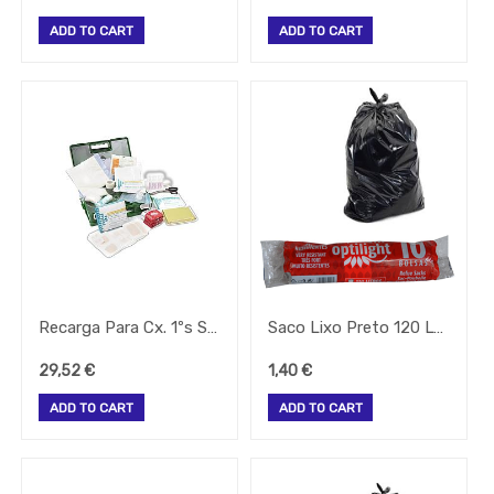
Cafe
ADD TO CART
ADD TO CART
Confecção
Cozinha
Embalagem
Equipamentos
Facas
-
Todos
Os
Tipos
Grelhador
Lavandaria
Recarga Para Cx. 1ºs Socorros "Pro" (6 Pessoas) Hst002
Saco Lixo Preto 120 Lts 10 Unidades
Linha
De
29,52
€
1,40
€
Queima
ADD TO CART
ADD TO CART
Maquina
Lavar
Bar
Micro
Ondas