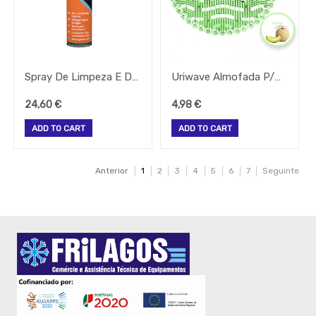
Spray De Limpeza E Desinf. Ar Cond 250Ml Berner
Uriwave Almofada P/Urinol Verde-Melão C/Desinfectante
24,60
€
4,98
€
ADD TO CART
ADD TO CART
Anterior
1
2
3
4
5
6
7
Seguinte