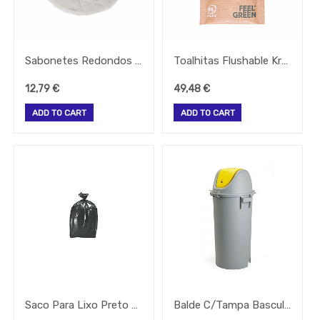
Marcas
Sabonetes Redondos Aloe Vera 18 G Ø5,2X1Cm 50 Unid.
Toalhitas Flushable Kraft Feel Green 6,8X10Cm 300 Unid
(Brands)
12,79
€
49,48
€
ADD TO CART
ADD TO CART
Saco Para Lixo Preto 65X75 50 Litros Rolo 10 Unid.
Balde C/Tampa Basculante Amarela 80Lts Sem Rodas