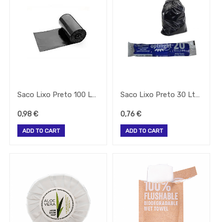
Mobiliario
Papel
Pequeno
Almoço
Pizeria
Rational
Sacos
Saco Lixo Preto 100 Lts 10 Unidades
Saco Lixo Preto 30 Lts 20 Unidades
Seguranca
0,98
€
0,76
€
Sinalização
ADD TO CART
ADD TO CART
Termometros
Velas
Mesa
E
Aroma
Vinho
_Outros_