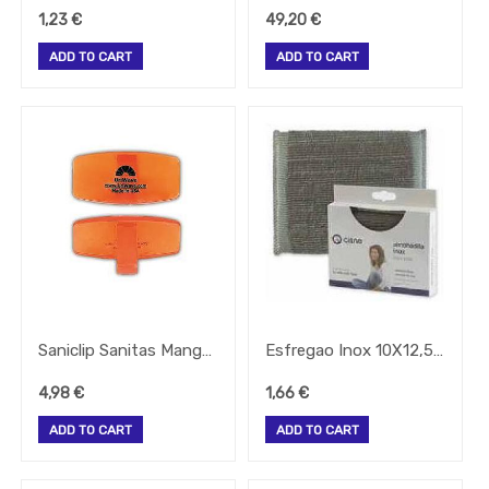
1,23
€
49,20
€
ADD TO CART
ADD TO CART
Saniclip Sanitas Manga C/Desinfectante
Esfregao Inox 10X12,5Cm Profissional Mpt
4,98
€
1,66
€
ADD TO CART
ADD TO CART