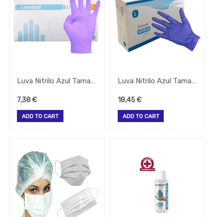
Todos
Os
Produtos
QUIMICOS-
LAVAGEM-
BALDES
-
Baldes
e
Carros
Luva Nitrilo Azul Tamanho-S Rubergold Pluma 100 Unidades
Luva Nitrilo Azul Tamanho-L Rubergold Pluma 100 Unidades
limpeza
7,38
€
18,45
€
Higiene
Limpeza
ADD TO CART
ADD TO CART
Quimicos
Fardamento
Papel
Pastelaria
Mesa
Pizza
Take