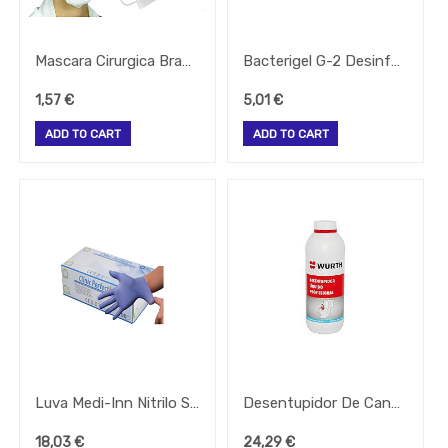
Away
Gelataria
Mascara Cirurgica Branca 3 Dobras Type Ii En14683 (Unidade)
Bacterigel G-2 Desinfectante Autosecante 60Ml (Bilper)
Electrodomesticos
Festas
1,57
€
5,01
€
-
Artigos
ADD TO CART
ADD TO CART
Diversos
-
Brumizacao
-
Sacos
Para
Vacuo
Acessorios
Acessorios
Frio
Agua
Baldes
Luva Medi-Inn Nitrilo S/Pó Clinic Perfect Azul M 100 Unid
Desentupidor De Canos Liquido Profissional 1L Wurth
Bar
18,03
€
24,29
€
Bomboneira