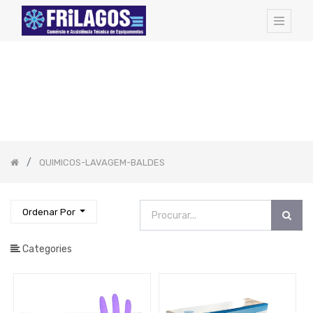
FAMILIAS
DE
ARTIGOS:
Todos
os
Artigos
Hotel
Amenities
QUIMICOS-LAVAGEM-BALDES
Cozinha
-
Todos
Os
Artigos
Ordenar Por
Pequeno
Almoço
Catering
Categories
EQUIPAMENTOS
PROFISSIONAIS
Bar
-