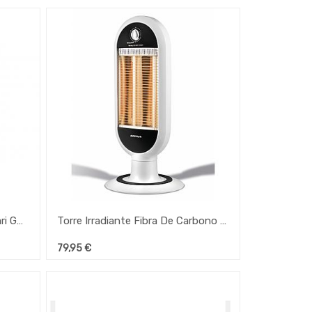
Balança De Cozinha 5Kg Ferrari G20406
Torre Irradiante Fibra De Carbono G3 G60008 Ferrari
79,95
€