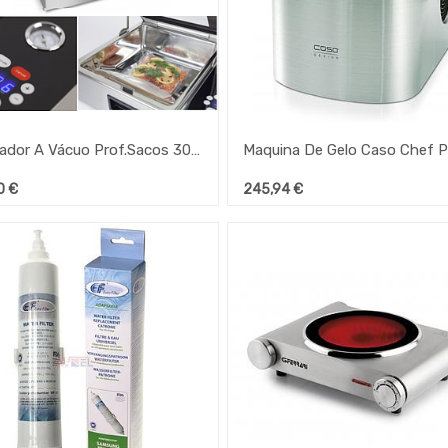
Embalador A Vácuo Prof.Sacos 30Cm Caso Vacuchef Slim-Line
Maquina De Gelo Caso Chef P
0
€
245,94
€