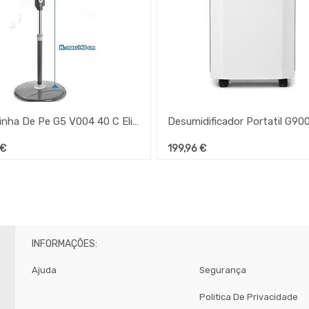
Ventoinha De Pe G5 V004 40 C Elitica Ferrari
€
199,96
€
INFORMAÇÕES:
Ajuda
Segurança
Politica De Privacidade