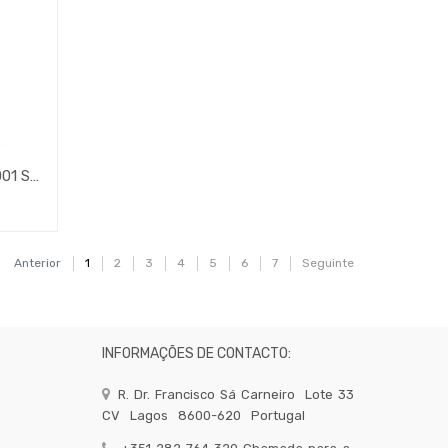
Desumidificador Portatil G90001 Spugna Ferrari
Anterior
1
2
3
4
5
6
7
Seguinte
INFORMAÇÕES DE CONTACTO:
R. Dr. Francisco Sá Carneiro
Lote 33
CV
Lagos
8600-620
Portugal