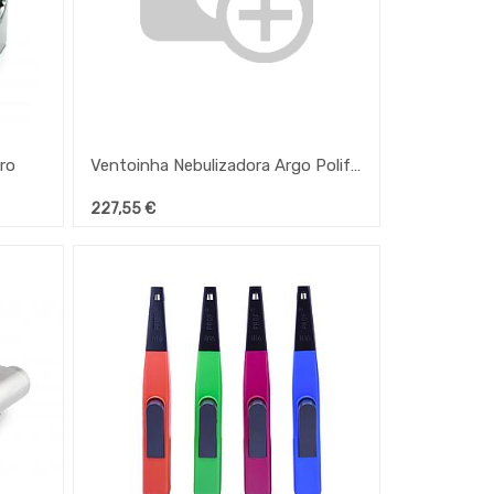
ro
Ventoinha Nebulizadora Argo Polifemo Drip
227,55
€