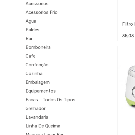
Acessorios
Acessorios Frio
Agua
Baldes
35,03
Bar
Bomboneira
Cafe
Confecção
Cozinha
Embalagem
Equipamentos
Facas - Todos Os Tipos
Grelhador
Lavandaria
Linha De Queima
Maquina Lavar Bar