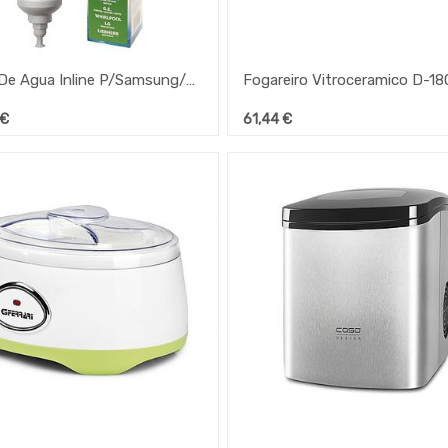
Filtro De Agua Inline P/Samsung/Ge/Whirlpool/Lg/Liebherr
€
61,44
€