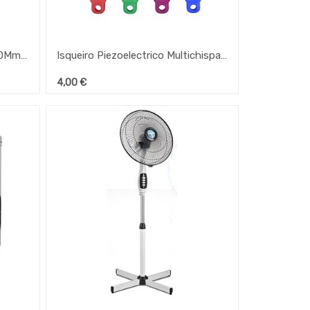
Fogareiro Vitroceramico D-180Mm 1300W Ferrari
Isqueiro Piezoelectrico Multichispa 08118
4,00
€