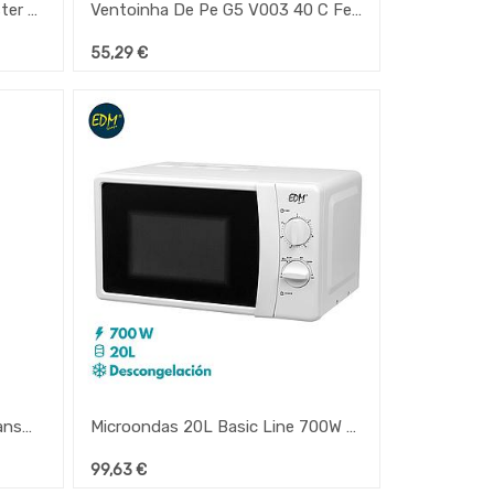
Maquina De Gelo Caso Icemaster Pro
Ventoinha De Pe G5 V003 40 C Ferrari
55,29
€
Torre De Ventilacao Ferrari Transmontana
Microondas 20L Basic Line 700W 45,1X34,1X25,6Cm Branco
99,63
€