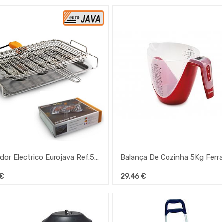
Grelhador Electrico Eurojava Ref.500 2200W
€
29,46
€