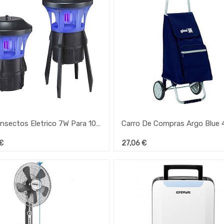
Mata Insectos Eletrico 7W Para 100 M2 230V
€
27,06
€