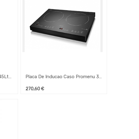
Carro De Compras Argo Blue 45Lts Impermeavel 37X33X95,5Cm
Placa De Inducao Caso Promenu 3500
270,60
€