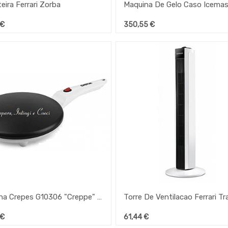
eira Ferrari Zorba
€
350,55
€
Maquina Crepes G10306 "Creppe" Diam 20Cm Ferrari
€
61,44
€