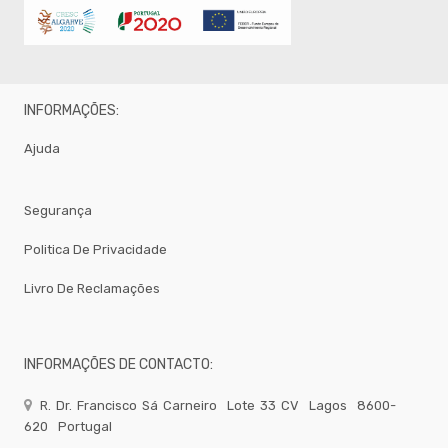
-
Balanças
Pequeno
Almoço
Catering
INFORMAÇÕES:
EQUIPAMENTOS
PROFISSIONAIS
Ajuda
Bar
-
Todos
Segurança
Os
Produtos
Politica De Privacidade
QUIMICOS-
LAVAGEM-
BALDES
Livro De Reclamações
Fardamento
Papel
INFORMAÇÕES DE CONTACTO:
Pastelaria
Mesa
R. Dr. Francisco Sá Carneiro
Lote 33 CV
Lagos
8600-
620
Portugal
Pizza