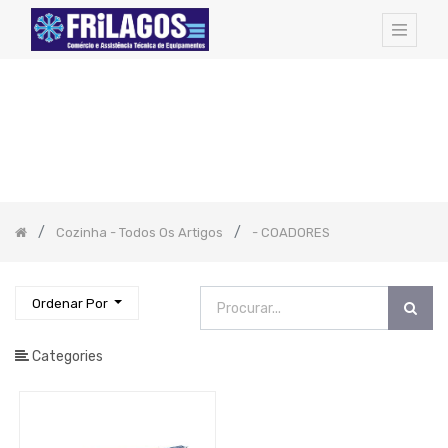
FAMILIAS
DE
ARTIGOS:
Todos
os
Artigos
Hotel
Amenities
Cozinha - Todos Os Artigos
- COADORES
Cozinha
-
Todos
Os
Artigos
Ordenar Por
-
Sushi
Categories
-
Produtos
Artame
-
FRIGIDEIRAS