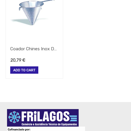
-
Lava
Metal
And
Wood
-
TERMOMETROS
-
TABULEIROS
Coador Chines Inox D-20 Cm (Pujadas)
FORNO
20,79
€
-
COADORES
ADD TO CART
-
BATEDORES
VARAS
-
SACOS
DE
VACUO
Facas
-
Todos
Os
Tipos