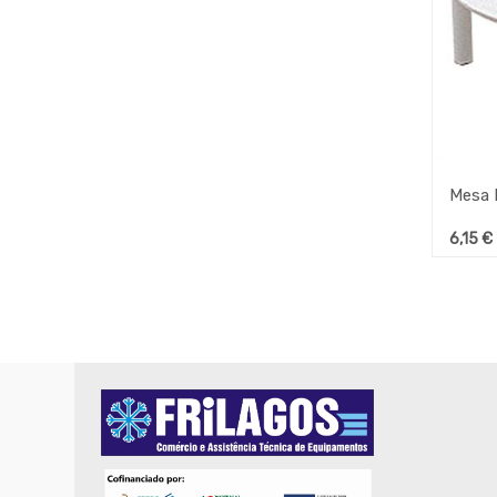
6,15
€