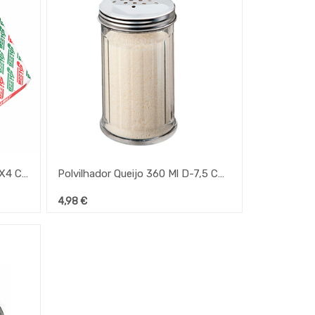
Caixa De Pizza Branca 36X36X4 Cm 100 Unidades Gp
Polvilhador Queijo 360 Ml D-7,5 Cm H-14 Cm Policarbonato
4,98
€