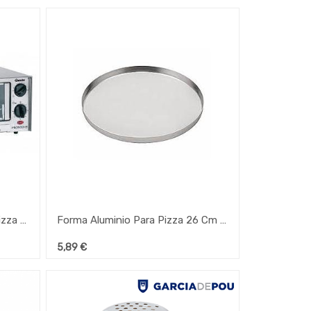
Forno De Pizza "Pronto 15" Pizza De 28 Cm 230V
Forma Aluminio Para Pizza 26 Cm (Js)
5,89
€