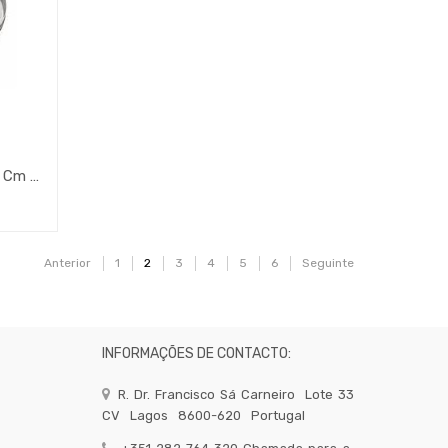
Forma Aluminio Para Pizza 42 Cm (Js)
Anterior
1
2
3
4
5
6
Seguinte
INFORMAÇÕES DE CONTACTO:
R. Dr. Francisco Sá Carneiro
Lote 33
CV
Lagos
8600-620
Portugal