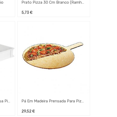
io
Prato Pizza 30 Cm Branco (Ramhotel)
5,73
€
Contentor Empilhável P/ Massa Pizza 61,5X41,5X10 Cm
Pá Em Madeira Prensada Para Pizza 35,7 Cm Gp
29,52
€