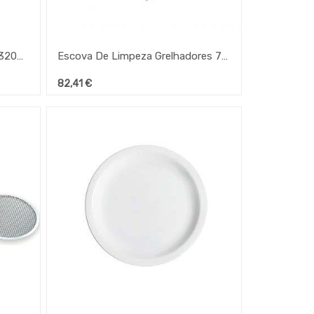
Vassoura Para Farinha Forno 320Mm Sem Cabo
Escova De Limpeza Grelhadores 76X21X12.5 Cm Negro
82,41
€