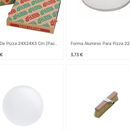
Caixa De Pizza 24X24X3 Cm (Pack De 100 )
€
3,73
€