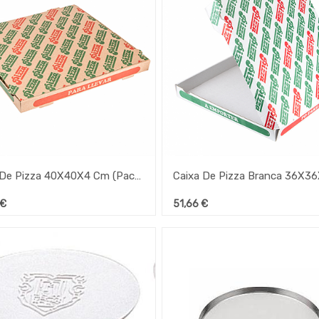
Caixa De Pizza 40X40X4 Cm (Pack De 100 ) Cast. Porespack
€
51,66
€