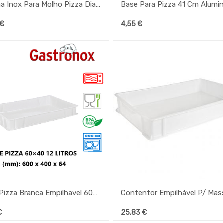
Concha Inox Para Molho Pizza Diamt.10Cm 23Cl L-36Cm
Base Para Pizza 41 Cm Alumin
€
4,55
€
Caixa Pizza Branca Empilhavel 60X40X64 Mm Denox
€
25,83
€