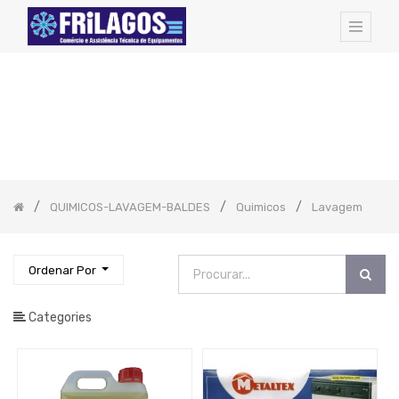
FAMILIAS
DE
ARTIGOS:
Todos
os
Artigos
Hotel
Amenities
QUIMICOS-LAVAGEM-BALDES
Quimicos
Lavagem
Cozinha
-
Todos
Os
Artigos
Ordenar Por
Pequeno
Almoço
Catering
Categories
EQUIPAMENTOS
PROFISSIONAIS
Bar
-