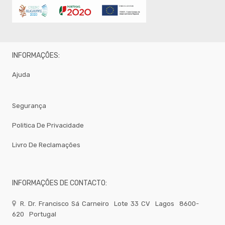
-
Lavagem
de
chao
-
INFORMAÇÕES:
Lavagem
louça
maquina
Ajuda
Lavagem
Auto
Segurança
Casa
De
Politica De Privacidade
Banho
Livro De Reclamações
Fardamento
Papel
Pastelaria
INFORMAÇÕES DE CONTACTO:
Mesa
R. Dr. Francisco Sá Carneiro
Lote 33 CV
Lagos
8600-
Pizza
620
Portugal
Take