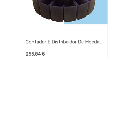
Contador E Distribuidor De Moedas Cs-270
255,84
€