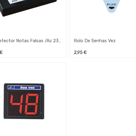
Eurodetector Notas Falsas /Ac 230V 21,5X11,5 Cm
Rolo De Senhas Vez
€
2,95
€