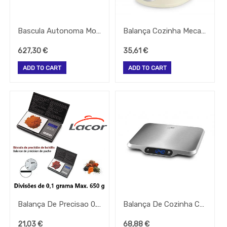
-
Balanças
Bascula Autonoma Mod. Cwb7 150Kg Prato 420X520Mm
Balança Cozinha Mecanica 5 Kg Ferrari
Pequeno
Almoço
Catering
627,30
€
35,61
€
EQUIPAMENTOS
ADD TO CART
ADD TO CART
PROFISSIONAIS
Bar
-
Todos
Os
Produtos
QUIMICOS-
LAVAGEM-
BALDES
Fardamento
Papel
Pastelaria
Mesa
Balança De Precisao 0.1 Até 650 Gramas De Bolso Lacor
Balança De Cozinha Caso L15 Design 15Kg
Pizza
21,03
€
68,88
€