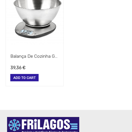
Bomboneira
Cafe
Confecção
Cozinha
Embalagem
Equipamentos
Facas
Balança De Cozinha G20062 Linea Ferrari
-
Todos
39,36
€
Os
Tipos
ADD TO CART
Grelhador
Lavandaria
Linha
De
Queima
Maquina
Lavar
Bar