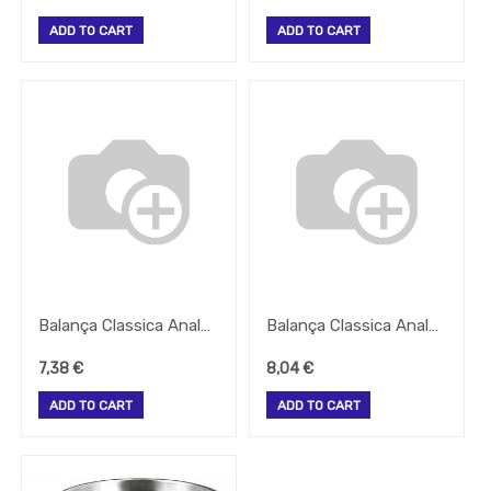
Take
Away
ADD TO CART
ADD TO CART
Gelataria
Electrodomesticos
Festas
-
Artigos
Diversos
-
Brumizacao
-
Sacos
Para
Vacuo
Balança Classica Analogica C/Gancho Max. 25Kg
Balança Classica Analogica C/Gancho E Fita Metrica Max. 32Kg
Acessorios
Acessorios
7,38
€
8,04
€
Frio
ADD TO CART
ADD TO CART
Agua
Baldes
Bar