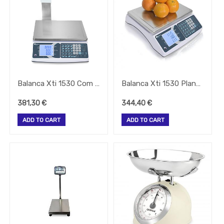
-
Lava
Metal
And
Wood
-
TERMOMETROS
-
TABULEIROS
Balanca Xti 1530 Com Coluna 15/30Kg
Balanca Xti 1530 Plana 15/30Kg
FORNO
381,30
€
344,40
€
-
COADORES
ADD TO CART
ADD TO CART
-
BATEDORES
VARAS
-
SACOS
DE
VACUO
Facas
-
Todos
Os
Tipos