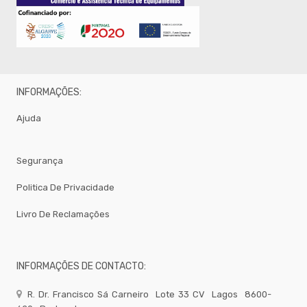
Micro
Ondas
Mobiliario
Papel
Pequeno
Almoço
INFORMAÇÕES:
Pizeria
Ajuda
Rational
Sacos
Seguranca
Segurança
Sinalização
Politica De Privacidade
Termometros
Livro De Reclamações
Velas
Mesa
E
Aroma
INFORMAÇÕES DE CONTACTO:
Vinho
_Outros_
R. Dr. Francisco Sá Carneiro
Lote 33 CV
Lagos
8600-