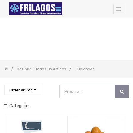
FAMILIAS
DE
ARTIGOS:
Todos
os
Artigos
Hotel
Amenities
Cozinha - Todos Os Artigos
- Balanças
Cozinha
-
Todos
Os
Artigos
Ordenar Por
-
Sushi
Categories
-
Produtos
Artame
-
FRIGIDEIRAS