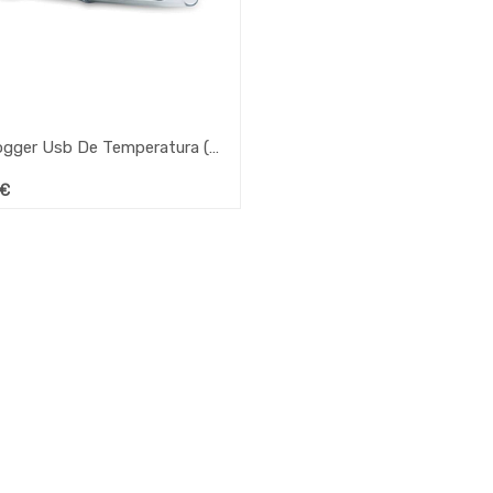
Datalogger Usb De Temperatura (-35 / +80ºc)
€