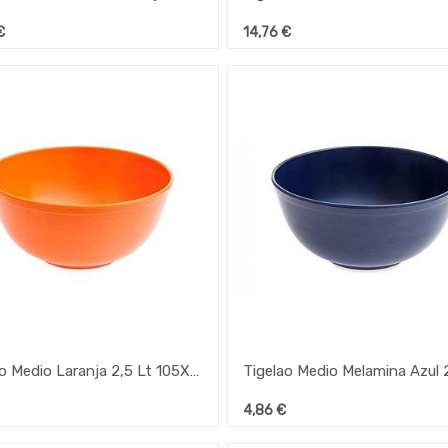
€
14,76
€
Tigelao Medio Laranja 2,5 Lt 105X220Mm Ref.162
4,86
€