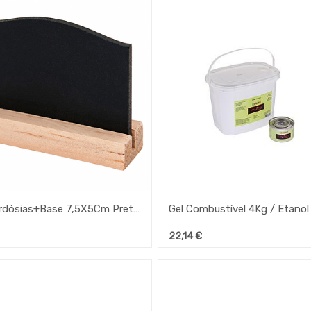
Mini Ardósias+Base 7,5X5Cm Preto (Pack 4 Unid.)
Gel Combustível 4Kg / Etanol
22,14
€