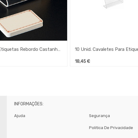
10 U. Etiquetas Rebordo Castanho 6X4X0,1Cm Creme Pvc
18,45
€
INFORMAÇÕES:
Ajuda
Segurança
Politica De Privacidade