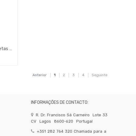
10 Unid. Cavaletes Para Etiquetas 8X6,5X2Cm Transp. Pvc
Anterior
1
2
3
4
Seguinte
INFORMAÇÕES DE CONTACTO:
R. Dr. Francisco Sá Carneiro
Lote 33
CV
Lagos
8600-620
Portugal
+351 282 764 320 Chamada para a