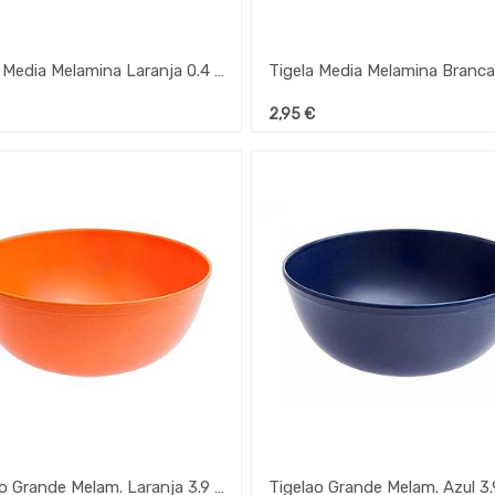
Tigela Media Melamina Laranja 0.4 Lt 135X130Mm Ref.135
2,95
€
Tigelao Grande Melam. Laranja 3.9 Lt 235X270Mm Ref.161