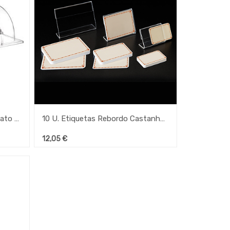
Tampa Basculante Policarbonato Gn 1/1
10 U. Etiquetas Rebordo Castanho 8X6X0,1Cm Creme Pvc
12,05
€