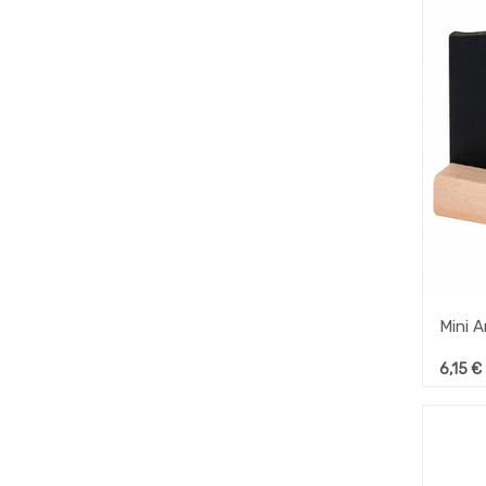
6,15
€