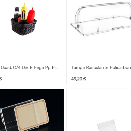
Cesto Quad. C/4 Div. E Pega Pp Preto 16X16X8Cm
€
49,20
€