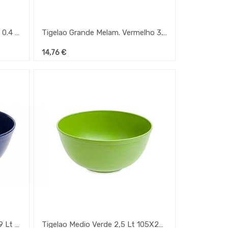
Tigela Media Melamina Branca 0.4 Lt 135X130Mm Ref.135
Tigelao Grande Melam. Vermelho 3.9 Lt 235X270Mm Ref.161
14,76
€
Tigelao Grande Melam. Azul 3.9 Lt 235X270Mm Ref.161
Tigelao Medio Verde 2,5 Lt 105X220Mm Ref.162