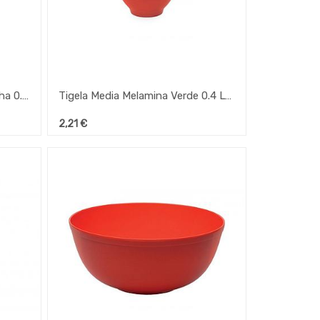
Tigela Media Melamina Vermelha 0.4 Lt 135X130Mm Ref.135
Tigela Media Melamina Verde 0.4 Lt 135X130Mm Ref.135
2,21
€