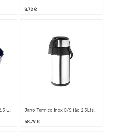
8,72
€
Tigelao Medio Melamina Azul 2,5 Lt 105X220Mm Ref.162
Jarro Termico Inox C/Sifão 2.5Lts Isobel
58,79
€