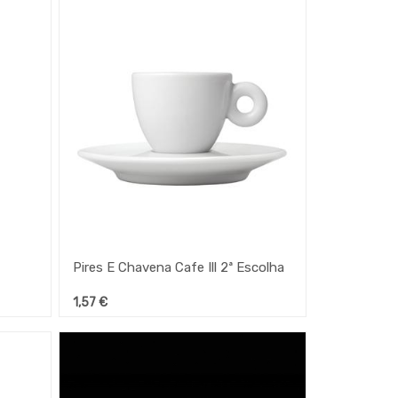
Pires E Chavena Cafe Ill 2ª Escolha
1,57
€