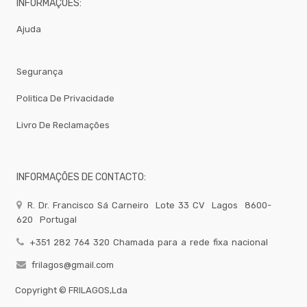
INFORMAÇÕES:
-
Todos
Os
Ajuda
Tipos
Grelhador
Segurança
Lavandaria
Linha
Politica De Privacidade
De
Queima
Livro De Reclamações
Maquina
Lavar
Bar
Micro
INFORMAÇÕES DE CONTACTO:
Ondas
Mobiliario
R. Dr. Francisco Sá Carneiro
Lote 33 CV
Lagos
8600-
620
Portugal
Papel
+351 282 764 320 Chamada para a rede fixa nacional
Pequeno
Almoço
frilagos@gmail.com
Pizeria
Copyright ©
FRILAGOS,Lda
Rational