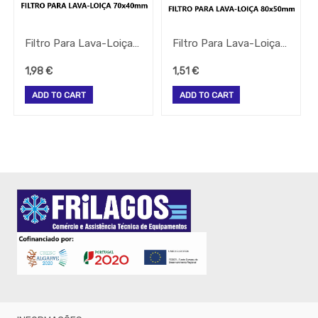
Brumizacao
-
Sacos
Filtro Para Lava-Loiça Inox 70X40Mm
Filtro Para Lava-Loiça Inox 80X50Mm
Para
Vacuo
1,98
€
1,51
€
Acessorios
ADD TO CART
ADD TO CART
Acessorios
Frio
Agua
Baldes
Bar
Bomboneira
Cafe
Confecção
Cozinha
Embalagem
Equipamentos
Facas