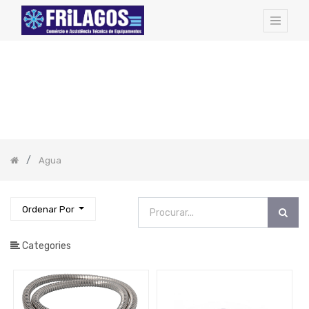
FAMILIAS
DE
ARTIGOS:
Todos
os
Artigos
Hotel
Amenities
Agua
Cozinha
-
Todos
Os
Artigos
Ordenar Por
Pequeno
Almoço
Catering
Categories
EQUIPAMENTOS
PROFISSIONAIS
Bar
-