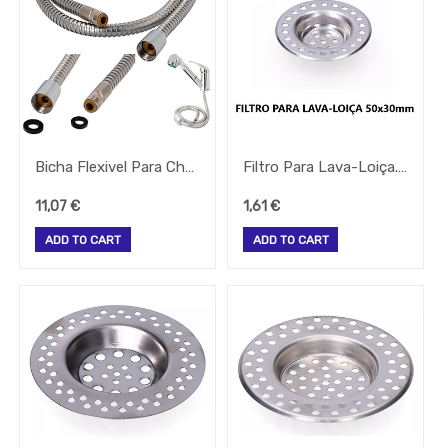
Todos
Os
Produtos
QUIMICOS-
LAVAGEM-
BALDES
Fardamento
Papel
Bicha Flexivel Para Chuveiro Monocomando 1.17 Mt Wolfpack
Filtro Para Lava-Loiça. Ø50Mm Exterior X Ø30Mm Interior
Pastelaria
11,07
€
1,61
€
Mesa
Pizza
ADD TO CART
ADD TO CART
Take
Away
Gelataria
Electrodomesticos
Festas
-
Artigos
Diversos
-