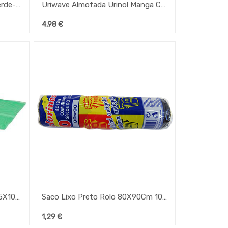
Uriwave Almofada P/Urinol Verde-Melão C/Desinfectante
Uriwave Almofada Urinol Manga C/Desinfectante
4,98
€
Saco P/Lixo Em Rolo Verde 85X105Cm C/10 Unid.120 Lts
Saco Lixo Preto Rolo 80X90Cm 10 Unid. 100 Lts
1,29
€