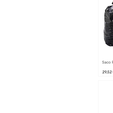
Saco 
29,52