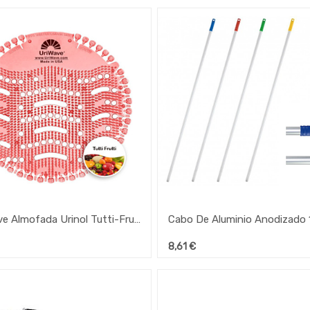
Uriwave Almofada Urinol Tutti-Frutti C/Desinfectante
8,61
€