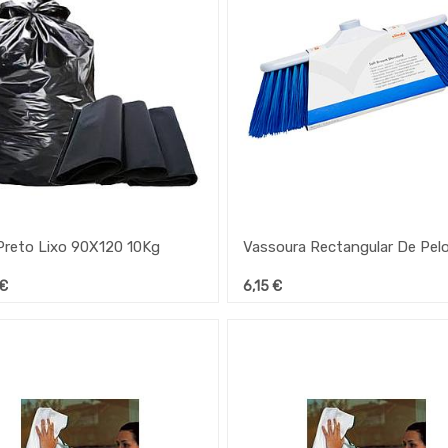
Preto Lixo 90X120 10Kg
€
6,15
€