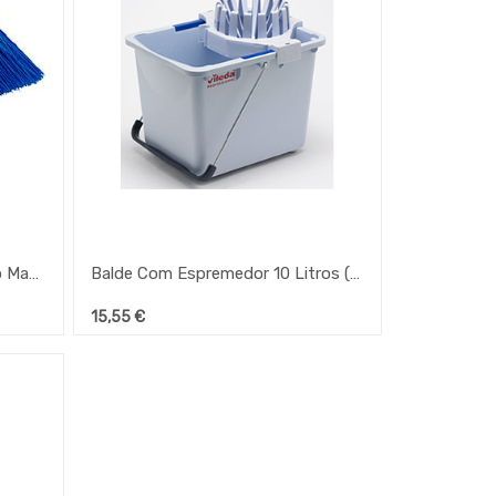
Vassoura Rectangular De Pelo Macio 126920 (Vileda)
Balde Com Espremedor 10 Litros (Vileda)
15,55
€