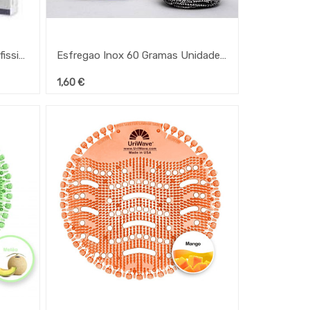
Esfregao Inox 10X12,5Cm Profissional Mpt
Esfregao Inox 60 Gramas Unidade (Mpt)
1,60
€