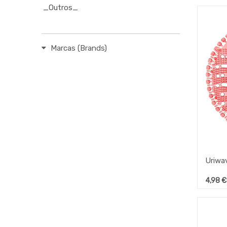
_Outros_
Marcas (Brands)
4,98
€