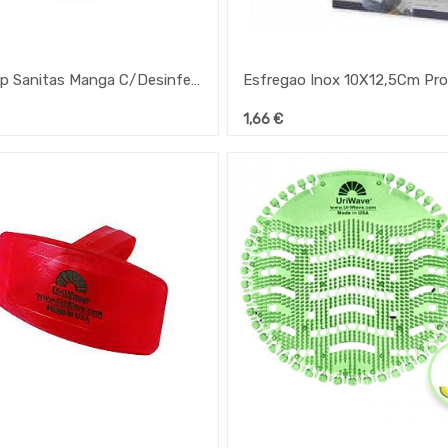
Saniclip Sanitas Manga C/Desinfectante
1,66
€