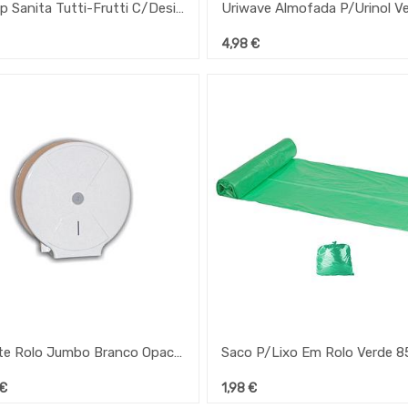
Saniclip Sanita Tutti-Frutti C/Desinfectante
4,98
€
Suporte Rolo Jumbo Branco Opaco Ramhotel
€
1,98
€