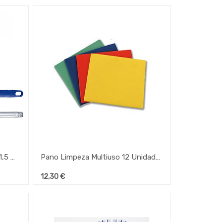
Cabo De Aluminio Anodizado 1,5 Mt 1Mm C/Rosca Univ.
Pano Limpeza Multiuso 12 Unidades 40X35Cm (Pomez)
12,30
€