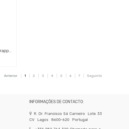
Rolo 10 Panos Cozinha Roll-Drapp 40X60Cm Vermelho (Gp)
Anterior
1
2
3
4
5
6
7
Seguinte
INFORMAÇÕES DE CONTACTO:
R. Dr. Francisco Sá Carneiro
Lote 33
CV
Lagos
8600-620
Portugal