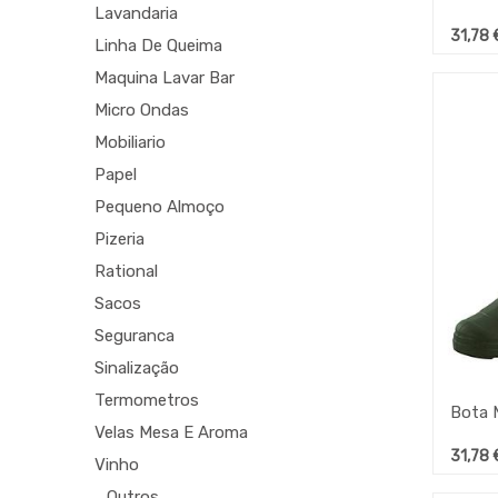
Lavandaria
31,78
Linha De Queima
Maquina Lavar Bar
Micro Ondas
Mobiliario
Papel
Pequeno Almoço
Pizeria
Rational
Sacos
Seguranca
Sinalização
Termometros
Velas Mesa E Aroma
31,78
Vinho
_Outros_