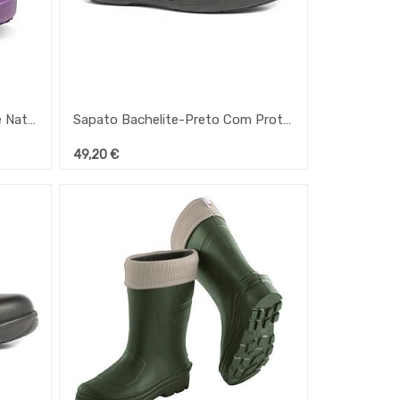
Soca Sirocos Anti-Derrapante Naturlfy Rosa Nº35
Sapato Bachelite-Preto Com Proteção Nº44
49,20
€