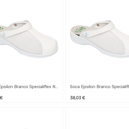
Soca Epsilon Branco Specialiflex Nº40
€
38,03
€