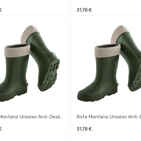
€
31,78
€
Bota Montana Unisexo Anti-Deslizantes Nº37
€
31,78
€