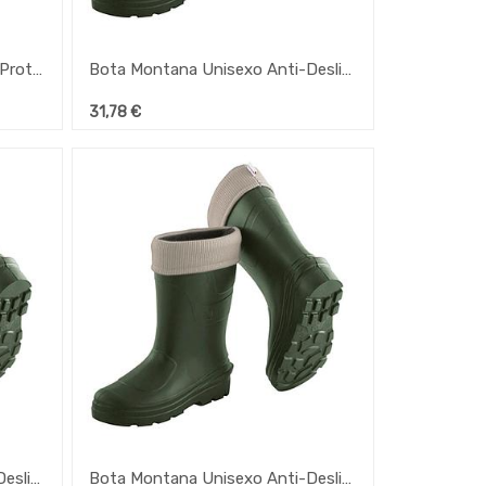
Sapato Bachelite-Preto Com Proteção Nº42
Bota Montana Unisexo Anti-Deslizantes Nº42
31,78
€
Bota Montana Unisexo Anti-Deslizantes Nº39
Bota Montana Unisexo Anti-Deslizantes Nº38