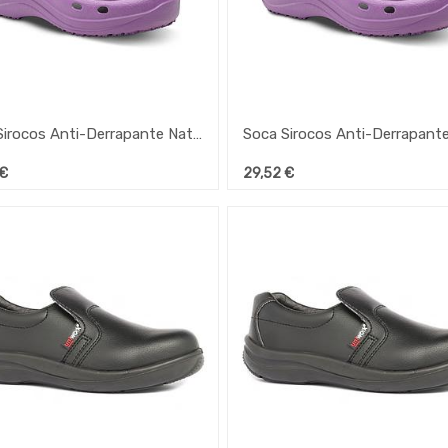
Soca Sirocos Anti-Derrapante Naturlfy Rosa Nº36
€
29,52
€