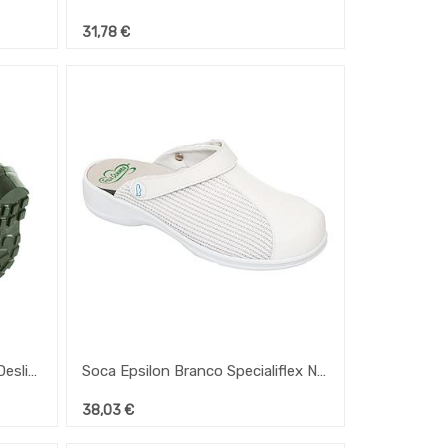
31,78
€
Bota Montana Unisexo Anti-Deslizantes Nº36
Soca Epsilon Branco Specialiflex Nº41
38,03
€