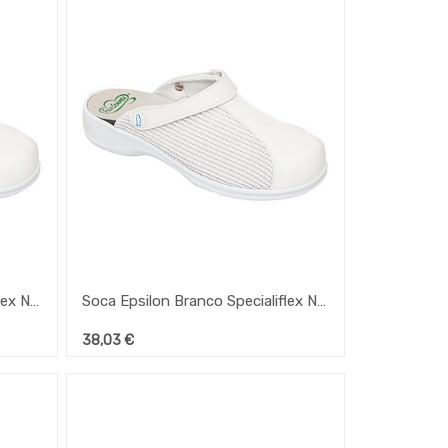
Soca Epsilon Branco Specialiflex Nº38
Soca Epsilon Branco Specialiflex Nº37
38,03
€