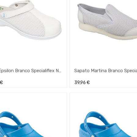
Soca Epsilon Branco Specialiflex Nº36
€
39,96
€