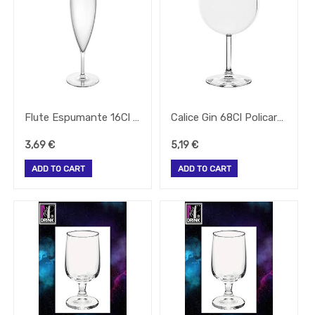
Todos
Os
Produtos
-
POLICARBONATO
-
BALDE
GELO-
FRAPÉ
Flute Espumante 16Cl Policarbonato
Calice Gin 68Cl Policarbonato
-
JARRO
3,69
€
5,19
€
-
PARA
ADD TO CART
ADD TO CART
CERVEJA
-
PARA
CONDIMENTOS
-
SHAKERS
-
VERTEDOR-
MEDIDOR
-