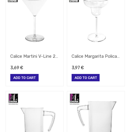
Embalagem
Equipamentos
Facas
-
Todos
Os
Tipos
Grelhador
Calice Martini V-Line 27Cl Policarbonato
Calice Margarita Policarbonato 25Cl
Lavandaria
Linha
3,69
€
3,97
€
De
Queima
ADD TO CART
ADD TO CART
Maquina
Lavar
Bar
Micro
Ondas
Mobiliario
Papel
Pequeno