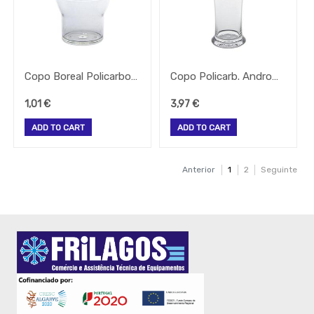
Copo Boreal Policarbonato 25Cl Alt.-93 Larg.73Mm
Copo Policarb. Andromeda 34Cl Alt.-173 Diam.-70Mm
1,01
€
3,97
€
ADD TO CART
ADD TO CART
Anterior
1
2
Seguinte