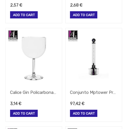
(Brands)
2,57
€
2,68
€
ADD TO CART
ADD TO CART
Calice Gin Policarbonato 60 Cl 180X107Mm
Conjunto Mptower Preto 2.5/3.25Lt C/6 Copos Plutao
3,14
€
97,42
€
ADD TO CART
ADD TO CART