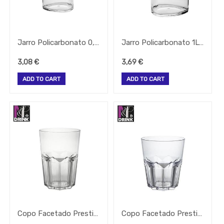
Almoço
Pizeria
Rational
Jarro Policarbonato 0,5Lt Sem Graduação
Jarro Policarbonato 1Lt Sem Graduação
Sacos
3,08
€
3,69
€
Seguranca
Sinalização
ADD TO CART
ADD TO CART
Termometros
Velas
Mesa
E
Aroma
Vinho
_Outros_
Marcas
Copo Facetado Prestige 40Cl Policarbonato
Copo Facetado Prestige 33Cl Policarb. Alt.99 Lg 87Mm