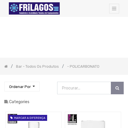
FAMILIAS
DE
ARTIGOS:
Todos
os
Artigos
Hotel
Amenities
Bar - Todos Os Produtos
- POLICARBONATO
Cozinha
-
Todos
Os
Artigos
Ordenar Por
Pequeno
Almoço
Catering
Categories
EQUIPAMENTOS
PROFISSIONAIS
MARCAR A DIFERENÇA
Bar
-