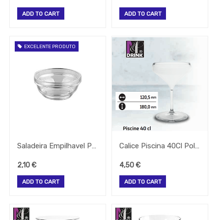
Festas
-
ADD TO CART
ADD TO CART
Artigos
Diversos
-
Brumizacao
EXCELENTE PRODUTO
-
Sacos
Para
Vacuo
Acessorios
Acessorios
Frio
Agua
Saladeira Empilhavel Policarbonato 10Cm 23Cl
Calice Piscina 40Cl Policarbonato
Baldes
Bar
2,10
€
4,50
€
Bomboneira
ADD TO CART
ADD TO CART
Cafe
Confecção
Cozinha