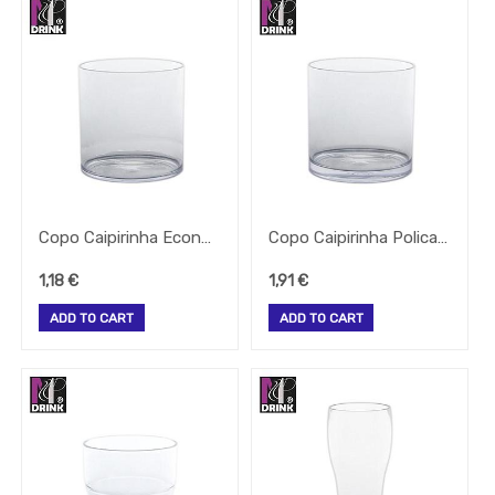
Copo Caipirinha Economico Policarb. 37Cl 80X80Mm
Copo Caipirinha Policarbonato 30Cl Alt.-80 Larg.-80Mm
1,18
€
1,91
€
ADD TO CART
ADD TO CART