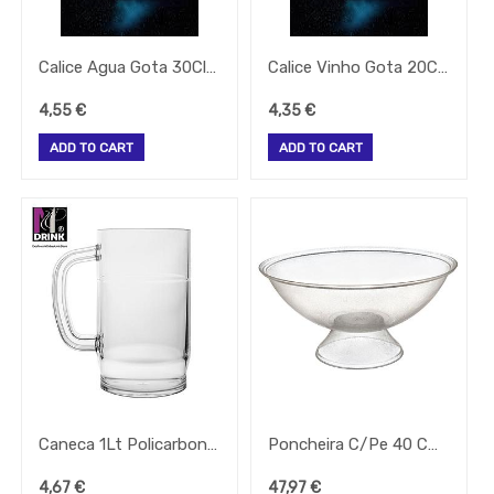
COPOS
&
CALICES
Calice Agua Gota 30Cl Policarbonato
Calice Vinho Gota 20Cl Policarbonato
-
PALHINHAS
4,55
€
4,35
€
-
SINALIZAÇÃO
ADD TO CART
ADD TO CART
QUIMICOS-
LAVAGEM-
BALDES
Fardamento
Papel
Pastelaria
Mesa
Pizza
Take
Away
Gelataria
Caneca 1Lt Policarbonato
Poncheira C/Pe 40 Cm Policarbonato Zcp148
Electrodomesticos
4,67
€
47,97
€