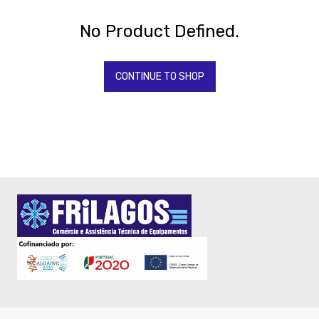
Todos
Os
Produtos
No Product Defined.
QUIMICOS-
LAVAGEM-
BALDES
CONTINUE TO SHOP
-
Baldes
e
Carros
limpeza
Higiene
Limpeza
Quimicos
Fardamento
Papel
Pastelaria
Mesa
Pizza
Take