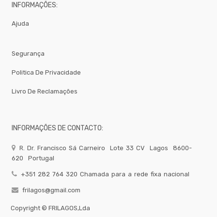
Away
INFORMAÇÕES:
Gelataria
Ajuda
Electrodomesticos
Festas
-
Segurança
Artigos
Diversos
Politica De Privacidade
-
Brumizacao
Livro De Reclamações
-
Sacos
Para
Vacuo
INFORMAÇÕES DE CONTACTO:
Acessorios
R. Dr. Francisco Sá Carneiro
Lote 33 CV
Lagos
8600-
Acessorios
Frio
620
Portugal
Agua
+351 282 764 320 Chamada para a rede fixa nacional
Baldes
frilagos@gmail.com
Bar
Copyright ©
FRILAGOS,Lda
Bomboneira