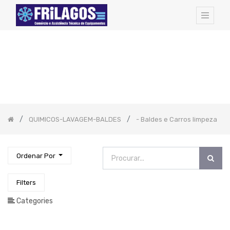
FAMILIAS
DE
ARTIGOS:
Todos
os
Artigos
Hotel
Amenities
QUIMICOS-LAVAGEM-BALDES
- Baldes e Carros limpeza
Cozinha
-
Todos
Os
Artigos
Ordenar Por
Pequeno
Almoço
Catering
Filters
EQUIPAMENTOS
Categories
PROFISSIONAIS
Bar
-