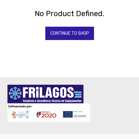
Todos
Os
Produtos
No Product Defined.
QUIMICOS-
LAVAGEM-
BALDES
CONTINUE TO SHOP
Fardamento
Papel
Pastelaria
Mesa
-
Buffet
Peq.Almoço
-
Menus
e
Porta
contas
Talheres
Porcelana
Vista