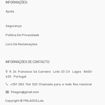
Alegre
INFORMAÇÕES:
VIEJO
Ajuda
VALLE
PORVASAL
-
Segurança
Vista
Alegre
Politica De Privacidade
-
Grés
Livro De Reclamações
-
Pratos
Quadrados
INFORMAÇÕES DE CONTACTO:
Pizza
Take
R. Dr. Francisco Sá Carneiro
Lote 33 CV
Lagos
8600-
Away
620
Portugal
Gelataria
+351 282 764 320 Chamada para a rede fixa nacional
Electrodomesticos
frilagos@gmail.com
Festas
-
Copyright ©
FRILAGOS,Lda
Artigos