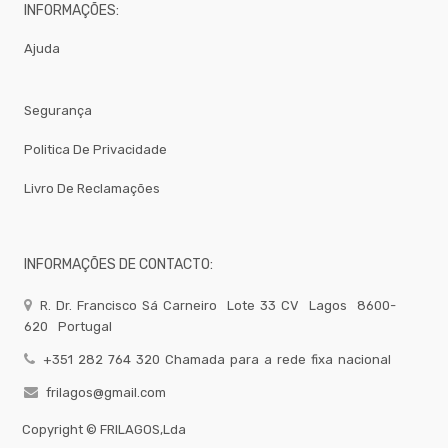
Brumizacao
INFORMAÇÕES:
-
Ajuda
Sacos
Para
Vacuo
Acessorios
Segurança
Acessorios
Politica De Privacidade
Frio
Agua
Livro De Reclamações
Baldes
Bar
INFORMAÇÕES DE CONTACTO:
Bomboneira
Cafe
R. Dr. Francisco Sá Carneiro
Lote 33 CV
Lagos
8600-
Confecção
620
Portugal
Cozinha
+351 282 764 320 Chamada para a rede fixa nacional
Embalagem
frilagos@gmail.com
Equipamentos
Copyright ©
FRILAGOS,Lda
Facas