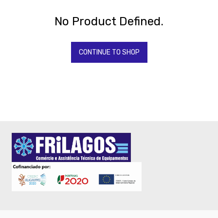
Todos
Os
Produtos
No Product Defined.
QUIMICOS-
LAVAGEM-
BALDES
CONTINUE TO SHOP
Fardamento
Papel
Pastelaria
Mesa
Pizza
Take
Away
Gelataria
Electrodomesticos
Festas
-
Artigos
Diversos
-