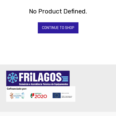
Todos
Os
Produtos
No Product Defined.
QUIMICOS-
LAVAGEM-
BALDES
CONTINUE TO SHOP
Fardamento
Papel
Pastelaria
Mesa
Pizza
Take
Away
Gelataria
Electrodomesticos
Festas
-
Artigos
Diversos
-