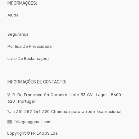
Brumizacao
INFORMAÇÕES:
-
Ajuda
Sacos
Para
Vacuo
Acessorios
Segurança
Acessorios
Politica De Privacidade
Frio
Agua
Livro De Reclamações
Baldes
Bar
INFORMAÇÕES DE CONTACTO:
Bomboneira
Cafe
R. Dr. Francisco Sá Carneiro
Lote 33 CV
Lagos
8600-
Confecção
620
Portugal
Cozinha
+351 282 764 320 Chamada para a rede fixa nacional
Embalagem
frilagos@gmail.com
Equipamentos
Copyright ©
FRILAGOS,Lda
Facas