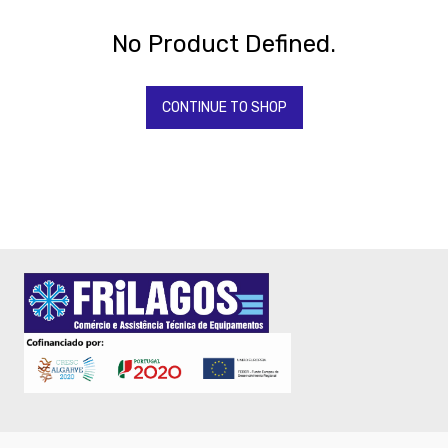
BONNET
-
No Product Defined.
SAMMIC
CASH
-
CONTINUE TO SHOP
BALANÇAS
-
FORNOS
RATIONAL
-
Fornos
-
Fritadeiras
-
Maquinas
de
gelo
-
Torradeiras
-
TORNEIRAS
&