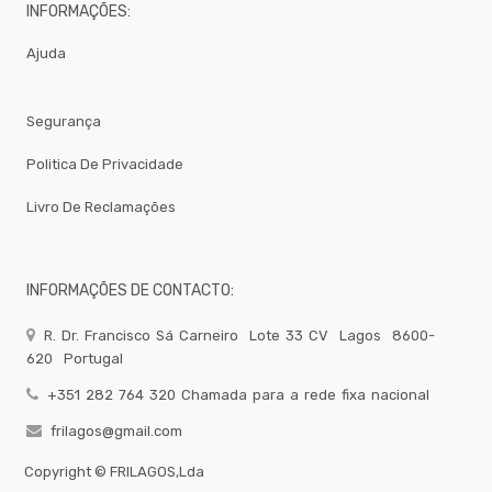
MIST.
INFORMAÇÕES:
Peso
E
Ajuda
Registo
Cabelo
Segurança
LOJA
19
Politica De Privacidade
Torneiras-
Misturadoras
Livro De Reclamações
Bar
-
Todos
Os
INFORMAÇÕES DE CONTACTO:
Produtos
QUIMICOS-
R. Dr. Francisco Sá Carneiro
Lote 33 CV
Lagos
8600-
LAVAGEM-
BALDES
620
Portugal
Fardamento
+351 282 764 320 Chamada para a rede fixa nacional
Papel
frilagos@gmail.com
Pastelaria
Copyright ©
FRILAGOS,Lda
Mesa