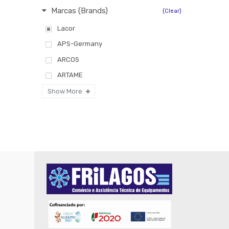
Marcas (Brands)
(Clear)
Lacor
APS-Germany
ARCOS
ARTAME
CASO
Show More
Faplana
Fiamma
GARCIA DE POU
GUILLIN
IBILI MENAGE
ICEL
LAICA
LAVAMETAL