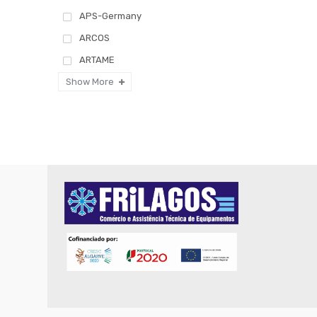
APS-Germany
ARCOS
ARTAME
CASO
Show More
Faplana
Fiamma
GARCIA DE POU
GUILLIN
IBILI MENAGE
ICEL
LAICA
LAVAMETAL
MAGNUS
MARCATO