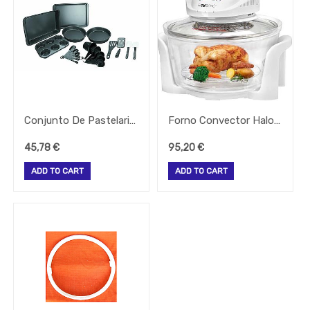
PORVASAL
PORCELANA
RATIONAL
ROBOT
COUPE
Conjunto De Pastelaria Anti-Aderente 20 Peças Lacor
Forno Convector Halogeneo 1400W 12Lts 125-250ºc Lacor
SAMMIC
45,78
€
95,20
€
ADD TO CART
ADD TO CART
SILAMPOS
VELILLA
VIANAGRÉS
VIEJO
VALLE