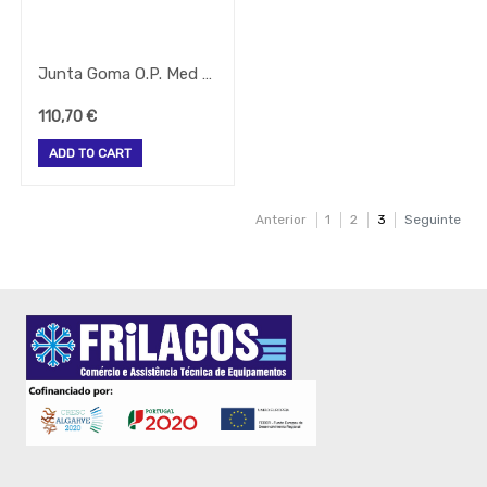
Vista
Alegre
Junta Goma O.P. Med Lacor
Atlantis
110,70
€
ADD TO CART
Anterior
1
2
3
Seguinte