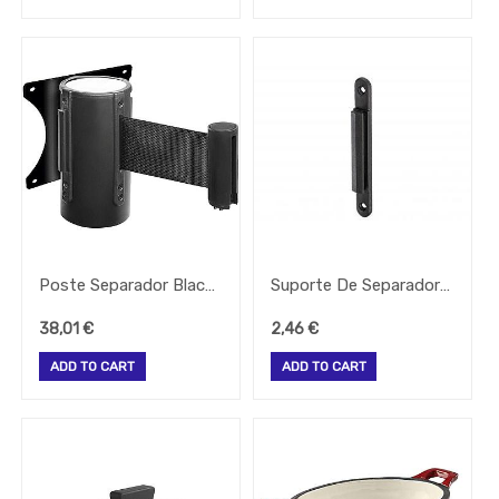
-
Todos
Os
Tipos
Grelhador
Lavandaria
Linha
De
Queima
Maquina
Lavar
Bar
Micro
Poste Separador Black Parede (Unidade) Lacor
Suporte De Separador Black Parede P/91533 (Unid) Lacor
Ondas
38,01
€
2,46
€
Mobiliario
Papel
ADD TO CART
ADD TO CART
Pequeno
Almoço
Pizeria
Rational