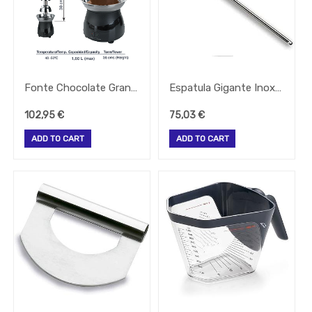
Todos
Os
Produtos
QUIMICOS-
LAVAGEM-
BALDES
Fardamento
Fonte Chocolate Grande 80W 1,8Lt Torre 38Cm 23X54,5Cm Lacor
Espatula Gigante Inox 120Cm Lacor
Papel
102,95
€
75,03
€
Pastelaria
ADD TO CART
ADD TO CART
Mesa
Pizza
Take
Away
Gelataria
Electrodomesticos
Festas
-
Artigos
Diversos
-