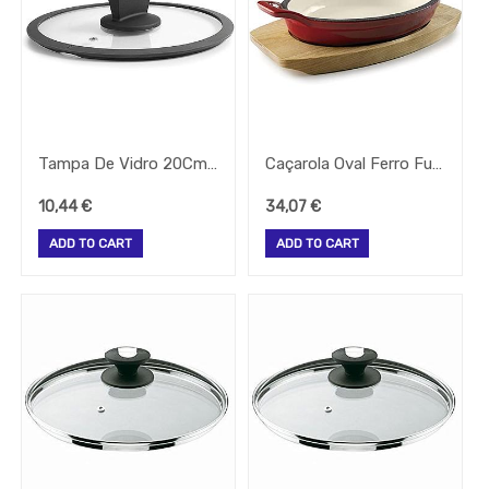
Sacos
Seguranca
Sinalização
Termometros
Velas
Mesa
Tampa De Vidro 20Cm C/Respiradouro E Rebordo Silicone Lacor
Caçarola Oval Ferro Fundido 21,7X15X3Cm C/Base 700Ml Lacor
E
Aroma
10,44
€
34,07
€
Vinho
ADD TO CART
ADD TO CART
_Outros_
Marcas
(Brands)
(Clear)
Lacor
APS-