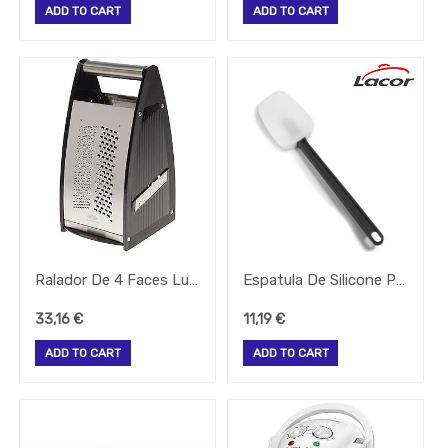
ADD TO CART
ADD TO CART
IBILI
MENAGE
ICEL
LAICA
LAVAMETAL
MAGNUS
Ralador De 4 Faces Luxe Lacor
Espatula De Silicone Pastelaria Curva 35Cm Lacor
MARCATO
33,16
€
11,19
€
MPDRINK
ADD TO CART
ADD TO CART
PAPSTAR