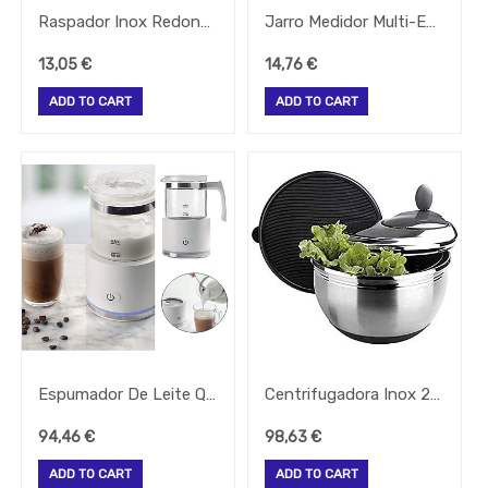
Brumizacao
Raspador Inox Redondo 15X9Cm Lacor
Jarro Medidor Multi-Escalas 1Lt Lacor
-
Sacos
13,05
€
14,76
€
Para
Vacuo
ADD TO CART
ADD TO CART
Acessorios
Acessorios
Frio
Agua
Baldes
Bar
Bomboneira
Cafe
Confecção
Cozinha
Espumador De Leite Quente Ou Frio Eletrico 250Ml Lacor
Centrifugadora Inox 24Cm 4,5 Lts Lacor
Embalagem
94,46
€
98,63
€
Equipamentos
ADD TO CART
ADD TO CART
Facas