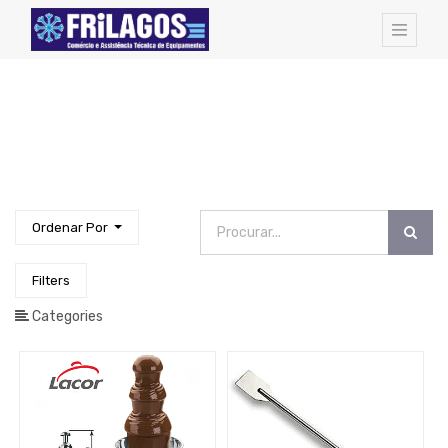
FAMILIAS
DE
ARTIGOS:
Todos
os
Artigos
Hotel
Amenities
Ordenar Por
Cozinha
-
Todos
Os
Filters
Artigos
Categories
Pequeno
Almoço
Catering
EQUIPAMENTOS
PROFISSIONAIS
Bar
-