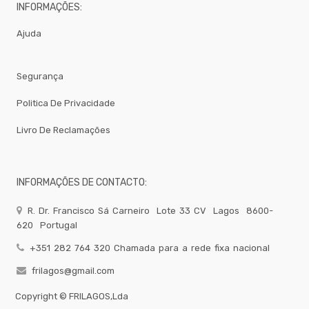
Brumizacao
INFORMAÇÕES:
-
Ajuda
Sacos
Para
Vacuo
Acessorios
Segurança
Acessorios
Politica De Privacidade
Frio
Agua
Livro De Reclamações
Baldes
Bar
INFORMAÇÕES DE CONTACTO:
Bomboneira
Cafe
R. Dr. Francisco Sá Carneiro
Lote 33 CV
Lagos
8600-
Confecção
620
Portugal
Cozinha
+351 282 764 320 Chamada para a rede fixa nacional
Embalagem
frilagos@gmail.com
Equipamentos
Copyright ©
FRILAGOS,Lda
Facas