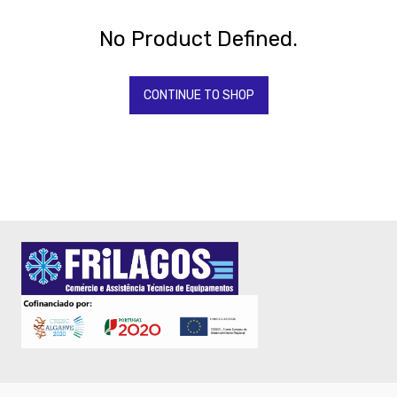
Todos
Os
Produtos
No Product Defined.
QUIMICOS-
LAVAGEM-
BALDES
CONTINUE TO SHOP
Fardamento
Papel
Pastelaria
Mesa
Pizza
Take
Away
Gelataria
Electrodomesticos
Festas
-
Artigos
Diversos
-