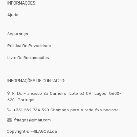
MIST.
INFORMAÇÕES:
Peso
E
Ajuda
Registo
Cabelo
Segurança
LOJA
19
Politica De Privacidade
Torneiras-
Misturadoras
Livro De Reclamações
Bar
-
Todos
Os
INFORMAÇÕES DE CONTACTO:
Produtos
QUIMICOS-
R. Dr. Francisco Sá Carneiro
Lote 33 CV
Lagos
8600-
LAVAGEM-
BALDES
620
Portugal
Fardamento
+351 282 764 320 Chamada para a rede fixa nacional
Papel
frilagos@gmail.com
Pastelaria
Copyright ©
FRILAGOS,Lda
Mesa