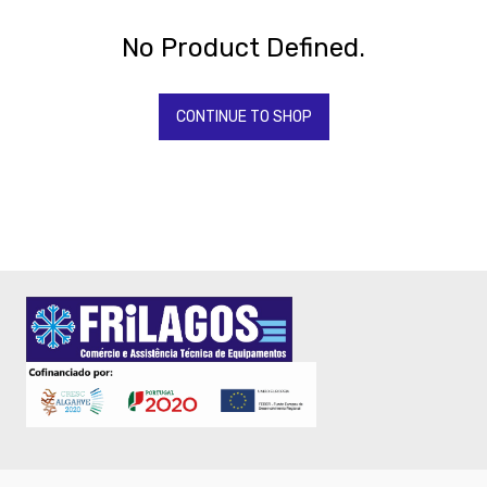
BONNET
-
No Product Defined.
SAMMIC
CASH
-
CONTINUE TO SHOP
BALANÇAS
-
FORNOS
RATIONAL
-
Fornos
-
Fritadeiras
-
Maquinas
de
gelo
-
Torradeiras
-
TORNEIRAS
&